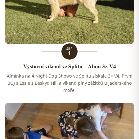
SRP
1
Výstavní víkend ve Splitu – Alma 3× V4
Alminka na 4 Night Dog Shows ve Splitu získala 3× V4. První
BOJ s Essie z Beskyd Hill a víkend plný zážitků u Jaderského
moře.