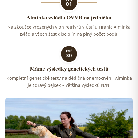
01
Alminka zvládla OVVR na jedničku
Na zkoušce vrozených vloh retrivrů v Ústí u Hranic Alminka
zvládla všech šest disciplín na plný počet bodů.
KVĚ
30
Máme výsledky genetických testů
Kompletní genetické testy na dědičná onemocnění. Alminka
je zdravý pejsek – většina výsledků N/N.