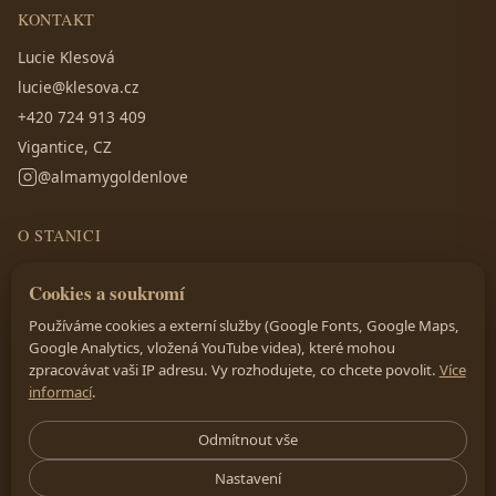
KONTAKT
Lucie Klesová
lucie@klesova.cz
+420 724 913 409
Vigantice, CZ
@almamygoldenlove
O STANICI
Rosenaw Aurum — rodinná chovatelská stanice zlatých retrívrů
Cookies a soukromí
v Beskydech. Chováme s láskou, péčí a respektem k plemeni.
Používáme cookies a externí služby (Google Fonts, Google Maps,
Google Analytics, vložená YouTube videa), které mohou
zpracovávat vaši IP adresu. Vy rozhodujete, co chcete povolit.
Více
informací
.
Odmítnout vše
Nastavení