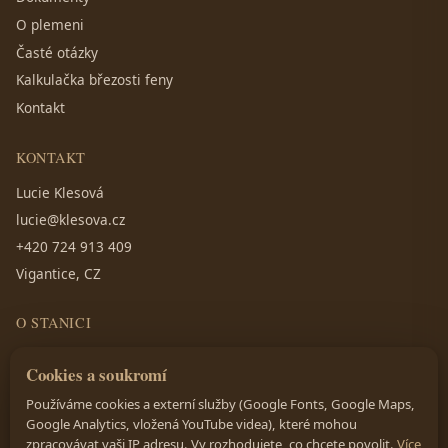
O plemeni
Časté otázky
Kalkulačka březosti feny
Kontakt
KONTAKT
Lucie Klesová
lucie@klesova.cz
+420 724 913 409
Vigantice, CZ
O STANICI
Rosenaw Aurum — rodinná chovatelská stanice zlatých retrívrů
Cookies a soukromí
v Beskydech. Chováme s láskou, péčí a respektem k plemeni.
Používáme cookies a externí služby (Google Fonts, Google Maps,
Google Analytics, vložená YouTube videa), které mohou
zpracovávat vaši IP adresu. Vy rozhodujete, co chcete povolit.
Více