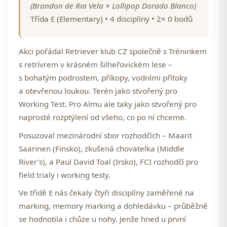
(Brandon de Ria Vela × Lollipop Dorado Blanco)
Třída E (Elementary) • 4 disciplíny •
2× 0 bodů
Akci pořádal Retriever klub CZ společně s Tréninkem
s retrívrem v krásném šilheřovickém lese –
s bohatým podrostem, příkopy, vodními přítoky
a otevřenou loukou. Terén jako stvořený pro
Working Test. Pro Almu ale taky jako stvořený pro
naprosté rozptýlení od všeho, co po ní chceme.
Posuzoval mezinárodní sbor rozhodčích –
Maarit
Saarinen
(Finsko), zkušená chovatelka (Middle
River’s), a
Paul David Toal
(Irsko), FCI rozhodčí pro
field trialy i working testy.
Ve třídě E nás čekaly čtyři disciplíny zaměřené na
marking, memory marking a dohledávku – průběžně
se hodnotila i chůze u nohy. Jenže hned u první