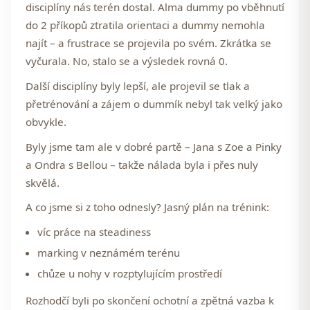
disciplíny nás terén dostal. Alma dummy po vběhnutí
do 2 příkopů ztratila orientaci a dummy nemohla
najít – a frustrace se projevila po svém. Zkrátka se
vyčurala. No, stalo se a výsledek rovná 0.
Další disciplíny byly lepší, ale projevil se tlak a
přetrénování a zájem o dummík nebyl tak velký jako
obvykle.
Byly jsme tam ale v dobré partě –
Jana s Zoe a Pinky
a
Ondra s Bellou
– takže nálada byla i přes nuly
skvělá.
A co jsme si z toho odnesly? Jasný plán na trénink:
víc práce na
steadiness
marking v neznámém terénu
chůze u nohy v rozptylujícím prostředí
Rozhodčí byli po skončení ochotní a zpětná vazba k