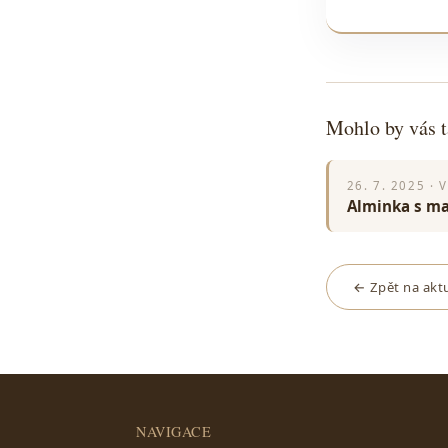
Mohlo by vás t
26. 7. 2025 · 
Alminka s ma
← Zpět na aktu
NAVIGACE