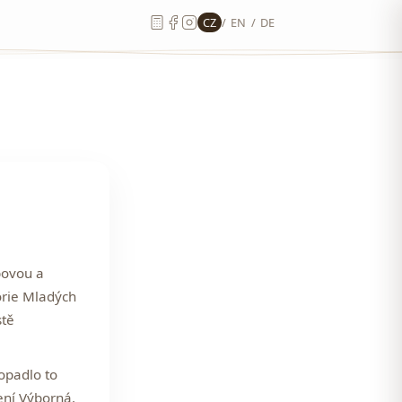
CZ
/
EN
/
DE
bovou a
orie
Mladých
stě
opadlo to
ní Výborná
.