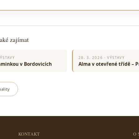
aké zajímat
VÝSTAVY
28. 3. 2026 · VÝSTAVY
minkou v Bordovicích
Alma v otevřené třídě – 
ality
KONTAKT
O 