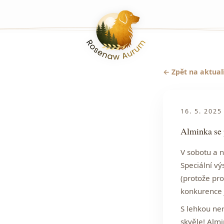
← Zpět na aktual
16. 5. 2025
Alminka se
V sobotu a n
Speciální vý
(protože pro
konkurence 
S lehkou ne
skvěle! Alm