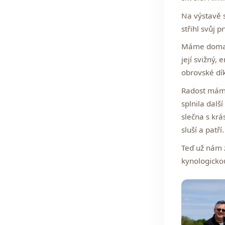
Na výstavě 
střihl svůj 
Máme doma n
její svižný,
obrovské dík
Radost máme
splnila dalš
slečna s kr
sluší a patří.
Teď už nám z
kynologickou