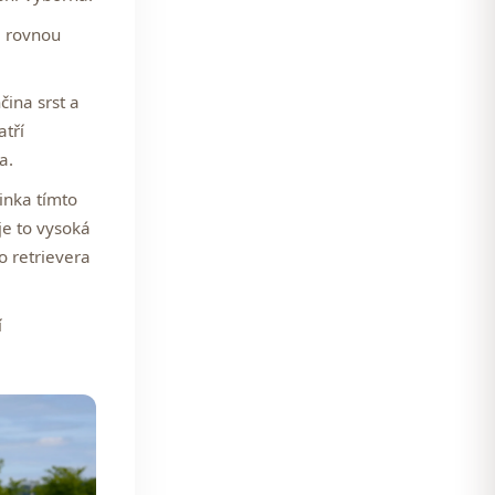
si rovnou
ina srst a
atří
a.
inka tímto
je to vysoká
 retrievera
í