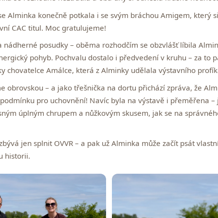
se Alminka konečně potkala i se svým bráchou
Amigem
, který 
první CAC titul. Moc gratulujeme!
ádherné posudky – oběma rozhodčím se obzvlášť líbila Alminč
 energický pohyb. Pochvalu dostalo i předvedení v kruhu – za to p
y chovatelce Amálce, která z Alminky udělala výstavního profík
 obrovskou – a jako třešnička na dortu přichází zpráva, že Alm
í podmínku pro uchovnění!
Navíc byla na výstavě i přeměřena – 
ásným úplným chrupem a nůžkovým skusem, jak se na správného
bývá jen splnit OVVR – a pak už Alminka může začít psát vlastn
 historii.